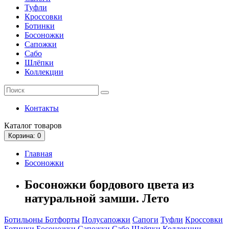
Туфли
Кроссовки
Ботинки
Босоножки
Сапожки
Сабо
Шлёпки
Коллекции
Контакты
Каталог
товаров
Корзина
: 0
Главная
Босоножки
Босоножки бордового цвета из
натуральной замши. Лето
Ботильоны
Ботфорты
Полусапожки
Сапоги
Туфли
Кроссовки
Ботинки
Босоножки
Сапожки
Сабо
Шлёпки
Коллекции