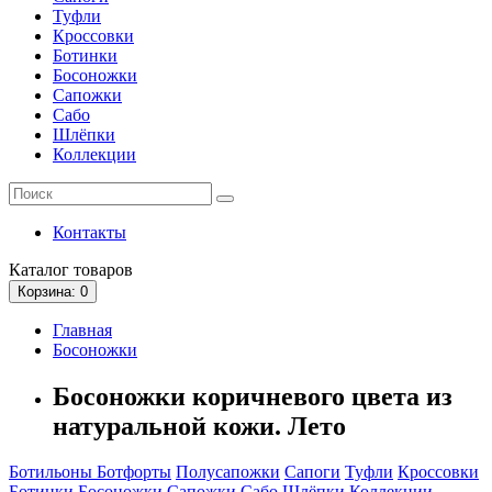
Туфли
Кроссовки
Ботинки
Босоножки
Сапожки
Сабо
Шлёпки
Коллекции
Контакты
Каталог
товаров
Корзина
: 0
Главная
Босоножки
Босоножки коричневого цвета из
натуральной кожи. Лето
Ботильоны
Ботфорты
Полусапожки
Сапоги
Туфли
Кроссовки
Ботинки
Босоножки
Сапожки
Сабо
Шлёпки
Коллекции