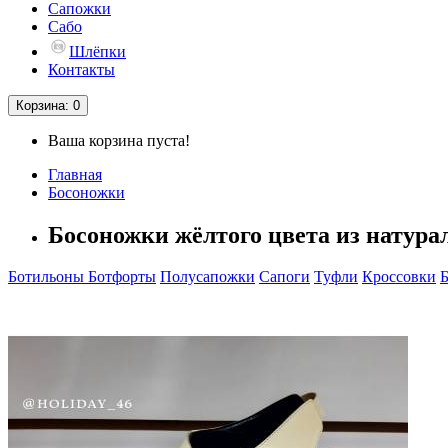
Сапожки
Сабо
Шлёпки
Контакты
Корзина
: 0
Ваша корзина пуста!
Главная
Босоножки
Босоножки жёлтого цвета из натура
Ботильоны
Ботфорты
Полусапожки
Сапоги
Туфли
Кроссовки