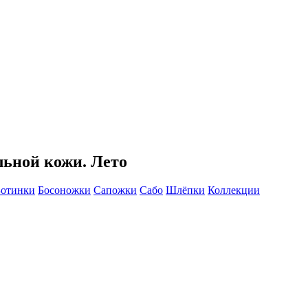
льной кожи. Лето
Ботинки
Босоножки
Сапожки
Сабо
Шлёпки
Коллекции