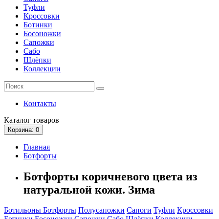
Туфли
Кроссовки
Ботинки
Босоножки
Сапожки
Сабо
Шлёпки
Коллекции
Контакты
Каталог
товаров
Корзина
: 0
Главная
Ботфорты
Ботфорты коричневого цвета из
натуральной кожи. Зима
Ботильоны
Ботфорты
Полусапожки
Сапоги
Туфли
Кроссовки
Ботинки
Босоножки
Сапожки
Сабо
Шлёпки
Коллекции