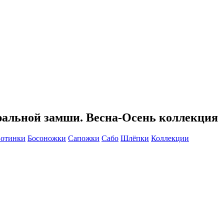
ральной замши. Весна-Осень коллекция
Ботинки
Босоножки
Сапожки
Сабо
Шлёпки
Коллекции