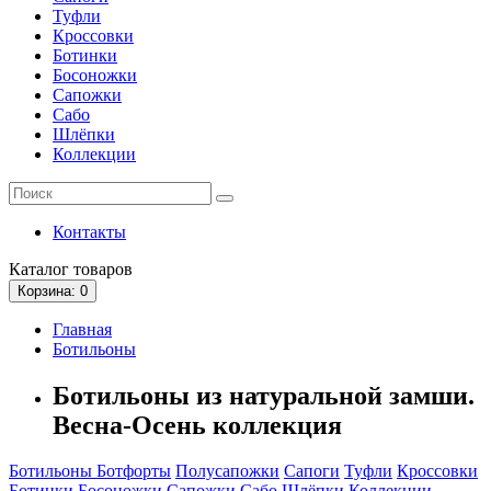
Туфли
Кроссовки
Ботинки
Босоножки
Сапожки
Сабо
Шлёпки
Коллекции
Контакты
Каталог
товаров
Корзина
: 0
Главная
Ботильоны
Ботильоны из натуральной замши.
Весна-Осень коллекция
Ботильоны
Ботфорты
Полусапожки
Сапоги
Туфли
Кроссовки
Ботинки
Босоножки
Сапожки
Сабо
Шлёпки
Коллекции