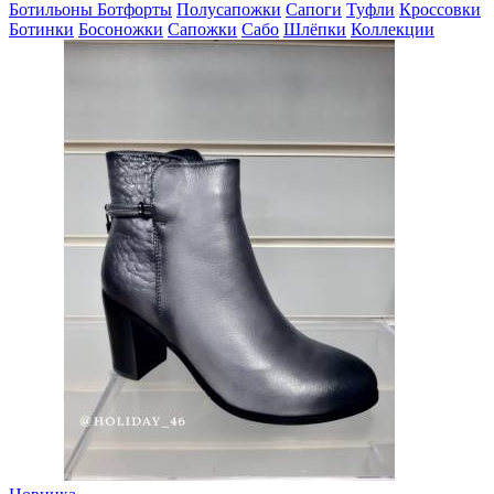
Ботильоны
Ботфорты
Полусапожки
Сапоги
Туфли
Кроссовки
Ботинки
Босоножки
Сапожки
Сабо
Шлёпки
Коллекции