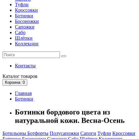
Туфли
Кроссовки
Ботинки
Босоножки
Сапожки
Сабо
Шлёпки
Коллекции
Контакты
Каталог
товаров
Корзина
: 0
Главная
Ботинки
Ботинки бордового цвета из
натуральной кожи. Весна-Осень
Ботильоны
Ботфорты
Полусапожки
Сапоги
Туфли
Кроссовки
Ботинки
Босоножки
Сапожки
Сабо
Шлёпки
Коллекции