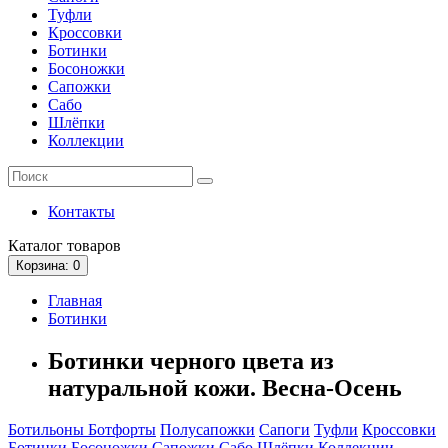
Туфли
Кроссовки
Ботинки
Босоножки
Сапожки
Сабо
Шлёпки
Коллекции
Контакты
Каталог
товаров
Корзина
: 0
Главная
Ботинки
Ботинки черного цвета из
натуральной кожи. Весна-Осень
Ботильоны
Ботфорты
Полусапожки
Сапоги
Туфли
Кроссовки
Ботинки
Босоножки
Сапожки
Сабо
Шлёпки
Коллекции