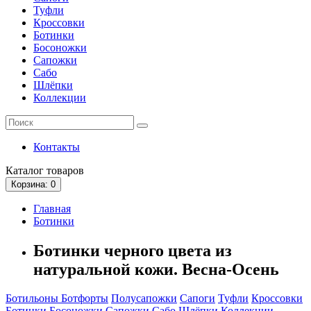
Туфли
Кроссовки
Ботинки
Босоножки
Сапожки
Сабо
Шлёпки
Коллекции
Контакты
Каталог
товаров
Корзина
: 0
Главная
Ботинки
Ботинки черного цвета из
натуральной кожи. Весна-Осень
Ботильоны
Ботфорты
Полусапожки
Сапоги
Туфли
Кроссовки
Ботинки
Босоножки
Сапожки
Сабо
Шлёпки
Коллекции