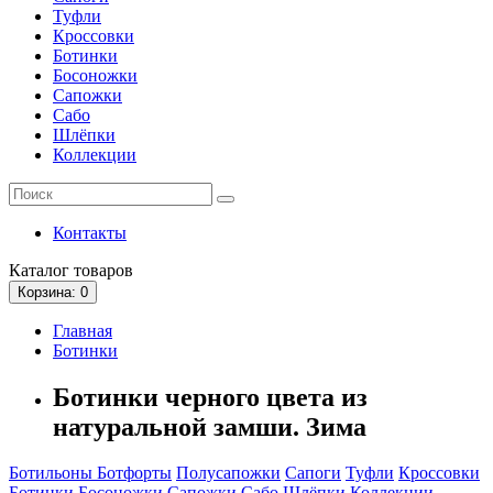
Туфли
Кроссовки
Ботинки
Босоножки
Сапожки
Сабо
Шлёпки
Коллекции
Контакты
Каталог
товаров
Корзина
: 0
Главная
Ботинки
Ботинки черного цвета из
натуральной замши. Зима
Ботильоны
Ботфорты
Полусапожки
Сапоги
Туфли
Кроссовки
Ботинки
Босоножки
Сапожки
Сабо
Шлёпки
Коллекции