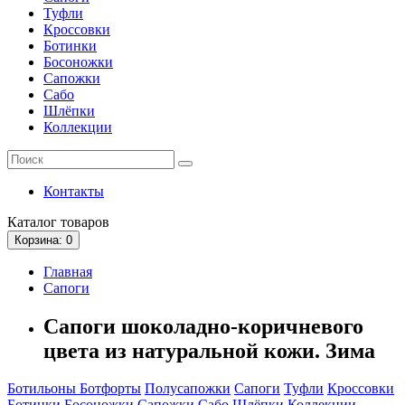
Туфли
Кроссовки
Ботинки
Босоножки
Сапожки
Сабо
Шлёпки
Коллекции
Контакты
Каталог
товаров
Корзина
: 0
Главная
Сапоги
Cапоги шоколадно-коричневого
цвета из натуральной кожи. Зима
Ботильоны
Ботфорты
Полусапожки
Сапоги
Туфли
Кроссовки
Ботинки
Босоножки
Сапожки
Сабо
Шлёпки
Коллекции