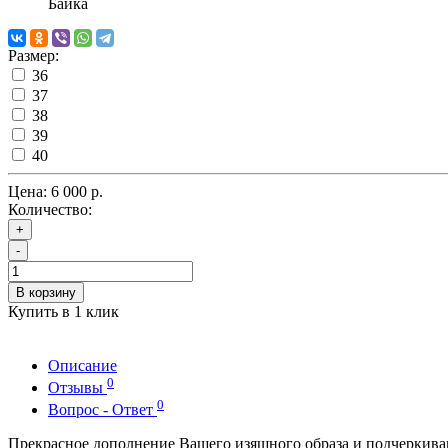
Байка
Размер:
36
37
38
39
40
Цена:
6 000 р.
Количество:
+
-
В корзину
Купить в 1 клик
Описание
0
Отзывы
0
Вопрос - Ответ
Прекрасное дополнение Вашего изящного образа и подчеркива