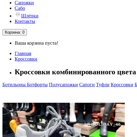
Сапожки
Сабо
Шлёпки
Контакты
Корзина
: 0
Ваша корзина пуста!
Главная
Кроссовки
Кроссовки комбинированного цвета
Ботильоны
Ботфорты
Полусапожки
Сапоги
Туфли
Кроссовки