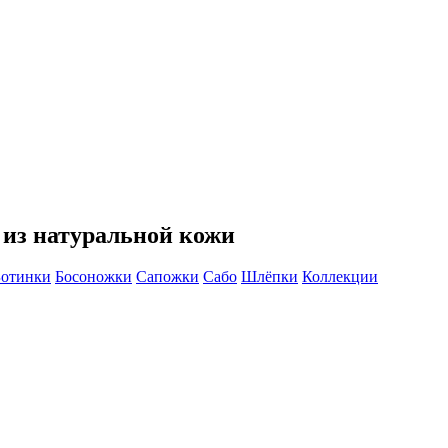
 из натуральной кожи
Ботинки
Босоножки
Сапожки
Сабо
Шлёпки
Коллекции