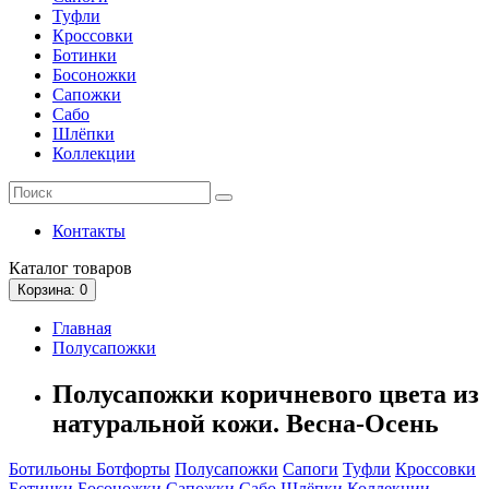
Туфли
Кроссовки
Ботинки
Босоножки
Сапожки
Сабо
Шлёпки
Коллекции
Контакты
Каталог
товаров
Корзина
: 0
Главная
Полусапожки
Полусапожки коричневого цвета из
натуральной кожи. Весна-Осень
Ботильоны
Ботфорты
Полусапожки
Сапоги
Туфли
Кроссовки
Ботинки
Босоножки
Сапожки
Сабо
Шлёпки
Коллекции