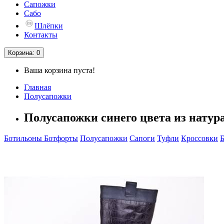
Сапожки
Сабо
Шлёпки
Контакты
Корзина
: 0
Ваша корзина пуста!
Главная
Полусапожки
Полусапожки синего цвета из натур
Ботильоны
Ботфорты
Полусапожки
Сапоги
Туфли
Кроссовки