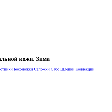
альной кожи. Зима
Ботинки
Босоножки
Сапожки
Сабо
Шлёпки
Коллекции