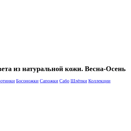
ета из натуральной кожи. Весна-Осень
Ботинки
Босоножки
Сапожки
Сабо
Шлёпки
Коллекции