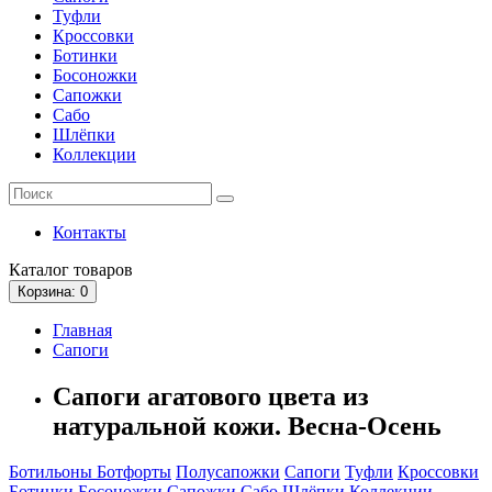
Туфли
Кроссовки
Ботинки
Босоножки
Сапожки
Сабо
Шлёпки
Коллекции
Контакты
Каталог
товаров
Корзина
: 0
Главная
Сапоги
Сапоги агатового цвета из
натуральной кожи. Весна-Осень
Ботильоны
Ботфорты
Полусапожки
Сапоги
Туфли
Кроссовки
Ботинки
Босоножки
Сапожки
Сабо
Шлёпки
Коллекции