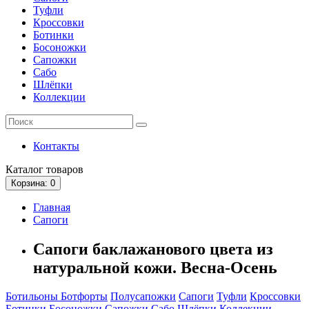
Туфли
Кроссовки
Ботинки
Босоножки
Сапожки
Сабо
Шлёпки
Коллекции
Контакты
Каталог
товаров
Корзина
: 0
Главная
Сапоги
Сапоги баклажанового цвета из
натуральной кожи. Весна-Осень
Ботильоны
Ботфорты
Полусапожки
Сапоги
Туфли
Кроссовки
Ботинки
Босоножки
Сапожки
Сабо
Шлёпки
Коллекции