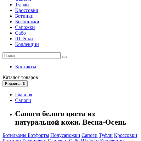
Туфли
Кроссовки
Ботинки
Босоножки
Сапожки
Сабо
Шлёпки
Коллекции
Контакты
Каталог
товаров
Корзина
: 0
Главная
Сапоги
Сапоги белого цвета из
натуральной кожи. Весна-Осень
Ботильоны
Ботфорты
Полусапожки
Сапоги
Туфли
Кроссовки
Ботинки
Босоножки
Сапожки
Сабо
Шлёпки
Коллекции