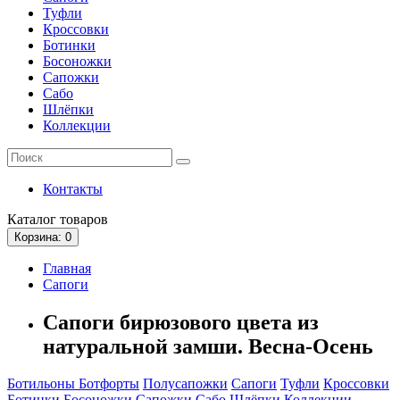
Туфли
Кроссовки
Ботинки
Босоножки
Сапожки
Сабо
Шлёпки
Коллекции
Контакты
Каталог
товаров
Корзина
: 0
Главная
Сапоги
Сапоги бирюзового цвета из
натуральной замши. Весна-Осень
Ботильоны
Ботфорты
Полусапожки
Сапоги
Туфли
Кроссовки
Ботинки
Босоножки
Сапожки
Сабо
Шлёпки
Коллекции