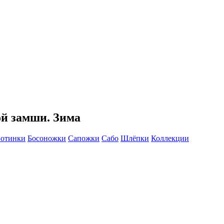
ой замши. Зима
Ботинки
Босоножки
Сапожки
Сабо
Шлёпки
Коллекции