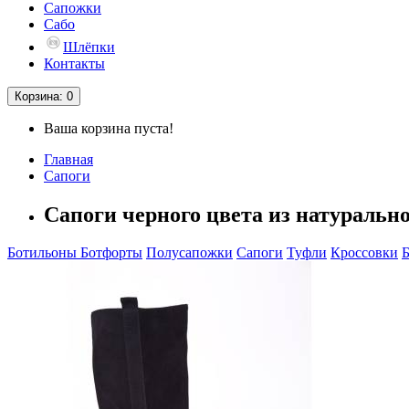
Сапожки
Сабо
Шлёпки
Контакты
Корзина
: 0
Ваша корзина пуста!
Главная
Сапоги
Сапоги черного цвета из натуральн
Ботильоны
Ботфорты
Полусапожки
Сапоги
Туфли
Кроссовки