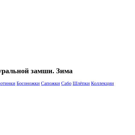
уральной замши. Зима
Ботинки
Босоножки
Сапожки
Сабо
Шлёпки
Коллекции