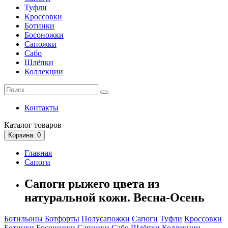
Туфли
Кроссовки
Ботинки
Босоножки
Сапожки
Сабо
Шлёпки
Коллекции
Контакты
Каталог
товаров
Корзина
: 0
Главная
Сапоги
Сапоги рыжего цвета из
натуральной кожи. Весна-Осень
Ботильоны
Ботфорты
Полусапожки
Сапоги
Туфли
Кроссовки
Ботинки
Босоножки
Сапожки
Сабо
Шлёпки
Коллекции