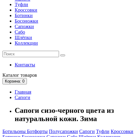
Туфли
Кроссовки
Ботинки
Босоножки
Сапожки
Сабо
Шлёпки
Коллекции
Контакты
Каталог
товаров
Корзина
: 0
Главная
Сапоги
Сапоги сизо-черного цвета из
натуральной кожи. Зима
Ботильоны
Ботфорты
Полусапожки
Сапоги
Туфли
Кроссовки
Ботинки
Босоножки
Сапожки
Сабо
Шлёпки
Коллекции