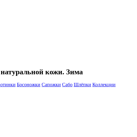
 натуральной кожи. Зима
Ботинки
Босоножки
Сапожки
Сабо
Шлёпки
Коллекции