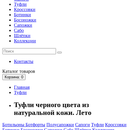
Туфли
Кроссовки
Ботинки
Босоножки
Сапожки
Сабо
Шлёпки
Коллекции
Контакты
Каталог
товаров
Корзина
: 0
Главная
Туфли
Туфли черного цвета из
натуральной кожи. Лето
Ботильоны
Ботфорты
Полусапожки
Сапоги
Туфли
Кроссовки
Ботинки
Босоножки
Сапожки
Сабо
Шлёпки
Коллекции