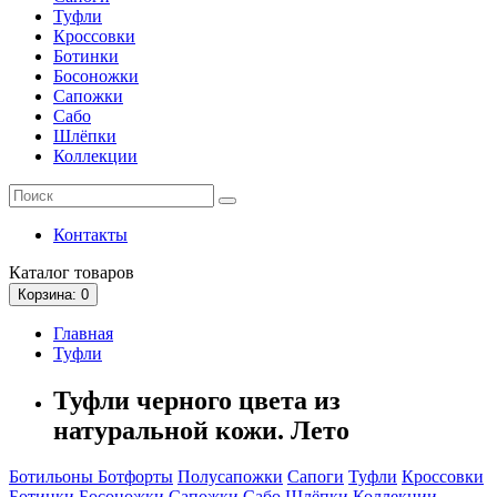
Туфли
Кроссовки
Ботинки
Босоножки
Сапожки
Сабо
Шлёпки
Коллекции
Контакты
Каталог
товаров
Корзина
: 0
Главная
Туфли
Туфли черного цвета из
натуральной кожи. Лето
Ботильоны
Ботфорты
Полусапожки
Сапоги
Туфли
Кроссовки
Ботинки
Босоножки
Сапожки
Сабо
Шлёпки
Коллекции