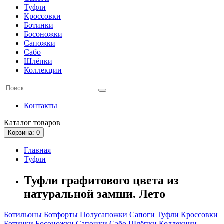
Туфли
Кроссовки
Ботинки
Босоножки
Сапожки
Сабо
Шлёпки
Коллекции
Контакты
Каталог
товаров
Корзина
: 0
Главная
Туфли
Туфли графитового цвета из
натуральной замши. Лето
Ботильоны
Ботфорты
Полусапожки
Сапоги
Туфли
Кроссовки
Ботинки
Босоножки
Сапожки
Сабо
Шлёпки
Коллекции