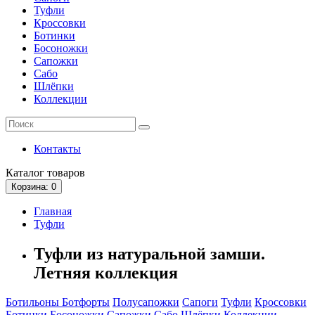
Туфли
Кроссовки
Ботинки
Босоножки
Сапожки
Сабо
Шлёпки
Коллекции
Контакты
Каталог
товаров
Корзина
: 0
Главная
Туфли
Туфли из натуральной замши.
Летняя коллекция
Ботильоны
Ботфорты
Полусапожки
Сапоги
Туфли
Кроссовки
Ботинки
Босоножки
Сапожки
Сабо
Шлёпки
Коллекции