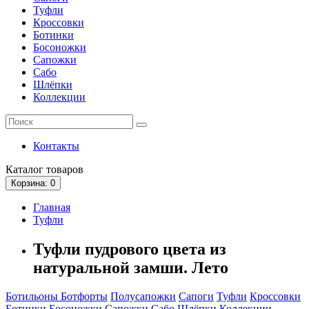
Туфли
Кроссовки
Ботинки
Босоножки
Сапожки
Сабо
Шлёпки
Коллекции
Контакты
Каталог
товаров
Корзина
: 0
Главная
Туфли
Туфли пудрового цвета из
натуральной замши. Лето
Ботильоны
Ботфорты
Полусапожки
Сапоги
Туфли
Кроссовки
Ботинки
Босоножки
Сапожки
Сабо
Шлёпки
Коллекции