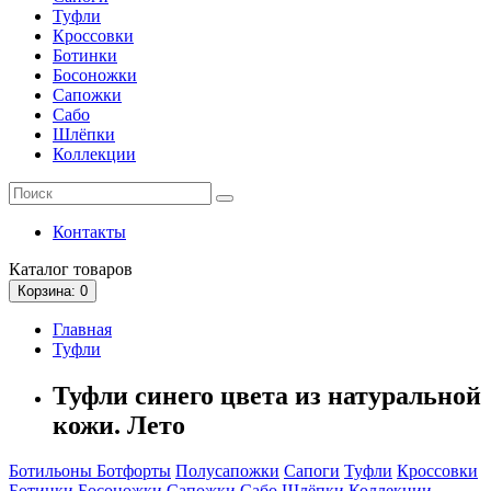
Туфли
Кроссовки
Ботинки
Босоножки
Сапожки
Сабо
Шлёпки
Коллекции
Контакты
Каталог
товаров
Корзина
: 0
Главная
Туфли
Туфли синего цвета из натуральной
кожи. Лето
Ботильоны
Ботфорты
Полусапожки
Сапоги
Туфли
Кроссовки
Ботинки
Босоножки
Сапожки
Сабо
Шлёпки
Коллекции