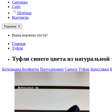
Сапожки
Сабо
Шлёпки
Контакты
Корзина
: 0
Ваша корзина пуста!
Главная
Туфли
Туфли синего цвета из натуральной
Ботильоны
Ботфорты
Полусапожки
Сапоги
Туфли
Кроссовки