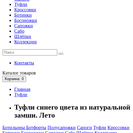
Туфли
Кроссовки
Ботинки
Босоножки
Сапожки
Сабо
Шлёпки
Коллекции
Контакты
Каталог
товаров
Корзина
: 0
Главная
Туфли
Туфли синего цвета из натуральной
замши. Лето
Ботильоны
Ботфорты
Полусапожки
Сапоги
Туфли
Кроссовки
Ботинки
Босоножки
Сапожки
Сабо
Шлёпки
Коллекции