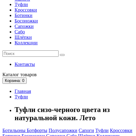
Туфли
Кроссовки
Ботинки
Босоножки
Сапожки
Сабо
Шлёпки
Коллекции
Контакты
Каталог
товаров
Корзина
: 0
Главная
Туфли
Туфли сизо-черного цвета из
натуральной кожи. Лето
Ботильоны
Ботфорты
Полусапожки
Сапоги
Туфли
Кроссовки
Ботинки
Босоножки
Сапожки
Сабо
Шлёпки
Коллекции