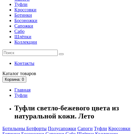
Туфли
Кроссовки
Ботинки
Босоножки
Сапожки
Сабо
Шлёпки
Коллекции
Контакты
Каталог
товаров
Корзина
: 0
Главная
Туфли
Туфли светло-бежевого цвета из
натуральной кожи. Лето
Ботильоны
Ботфорты
Полусапожки
Сапоги
Туфли
Кроссовки
Ботинки
Босоножки
Сапожки
Сабо
Шлёпки
Коллекции