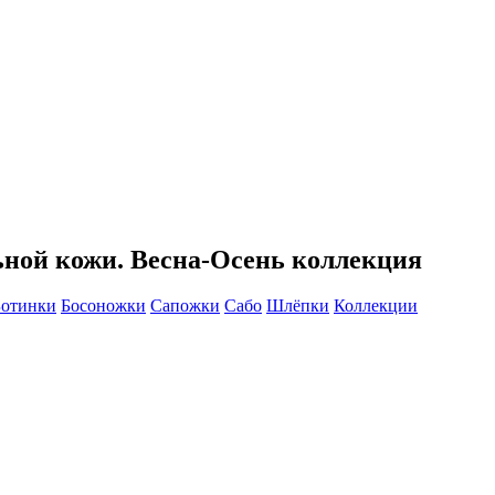
ьной кожи. Весна-Осень коллекция
Ботинки
Босоножки
Сапожки
Сабо
Шлёпки
Коллекции