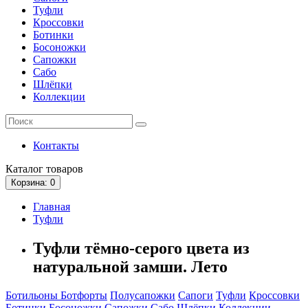
Туфли
Кроссовки
Ботинки
Босоножки
Сапожки
Сабо
Шлёпки
Коллекции
Контакты
Каталог
товаров
Корзина
: 0
Главная
Туфли
Туфли тёмно-серого цвета из
натуральной замши. Лето
Ботильоны
Ботфорты
Полусапожки
Сапоги
Туфли
Кроссовки
Ботинки
Босоножки
Сапожки
Сабо
Шлёпки
Коллекции